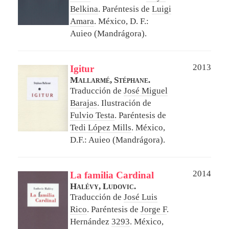
Belkina
. Paréntesis de
Luigi
Amara
.
México, D. F.:
Auieo (Mandrágora).
2013
Igitur
Mallarmé, Stéphane.
Traducción de
José Miguel
Barajas
. Ilustración de
Fulvio Testa
. Paréntesis de
Tedi López Mills
.
México,
D.F.: Auieo (Mandrágora).
2014
La familia Cardinal
Halévy, Ludovic.
Traducción de
José Luis
Rico
. Paréntesis de
Jorge F
.
Hernández
3293
.
México,