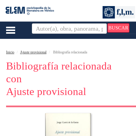
BUSCAR
Toggle
navigation
Inicio
Ajuste provisional
Bibliografía relacionada
Bibliografía relacionada
con
Ajuste provisional