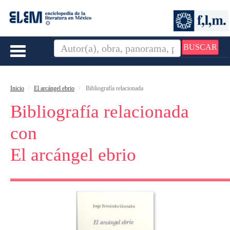
BUSCAR
Toggle
navigation
Inicio
El arcángel ebrio
Bibliografía relacionada
Bibliografía relacionada
con
El arcángel ebrio