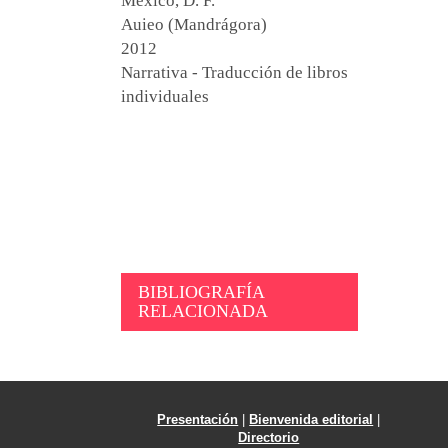
México, D. F.
Auieo (Mandrágora)
2012
Narrativa - Traducción de libros
individuales
BIBLIOGRAFÍA
RELACIONADA
Presentación
|
Bienvenida editorial
|
Directorio