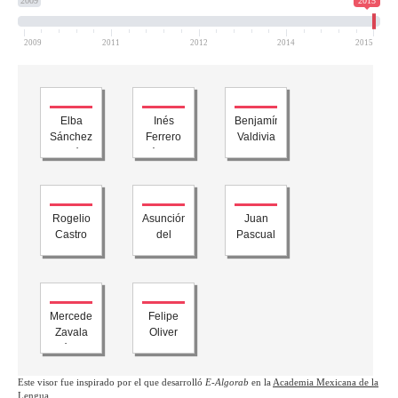
2009
2015
2009
2011
2012
2014
2015
Elba
Inés
Benjamín
Sánchez
Ferrero
Valdivia
Rolón
Cándenas
Rogelio
Asunción
Juan
Castro
del
Pascual
Rocha
Carmen
Gay
Rangel
López
Mercedes
Felipe
Zavala
Oliver
Gómez
Fuentes
del
Kraffczyk
Campo
Este visor fue inspirado por el que desarrolló
E-Algorab
en la
Academia Mexicana de la
Lengua
.