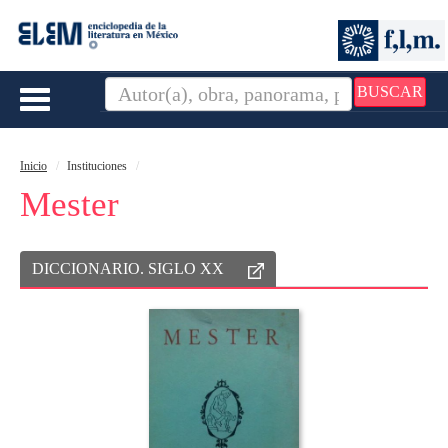
BUSCAR
Toggle
navigation
Inicio
Instituciones
Mester
DICCIONARIO. SIGLO XX