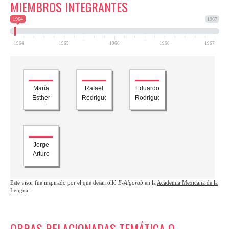
MIEMBROS INTEGRANTES
1964
1967
1964
1965
1966
1966
1967
María
Rafael
Eduardo
Esther
Rodríguez
Rodríguez
Ortuño
Castañeda
Solís
Jorge
Arturo
Ojeda
Este visor fue inspirado por el que desarrolló
E-Algorab
en la
Academia Mexicana de la
Lengua
.
OBRAS RELACIONADAS TEMÁTICA O