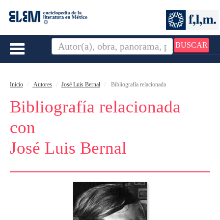
BUSCAR
Toggle
navigation
Inicio
Autores
José Luis Bernal
Bibliografía relacionada
Bibliografía relacionada
con
José Luis Bernal