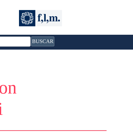
BUSCAR
con
i