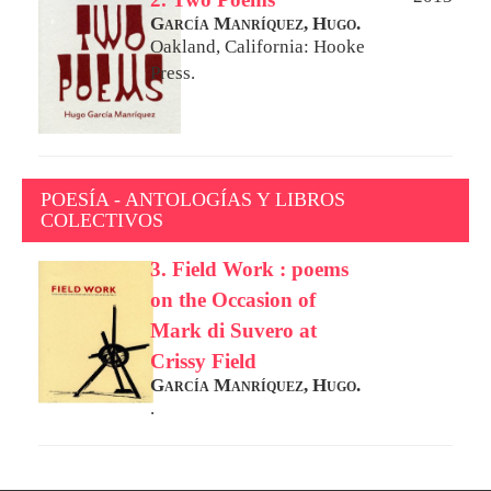
García Manríquez, Hugo.
Oakland, California: Hooke
Press.
POESÍA - ANTOLOGÍAS Y LIBROS
COLECTIVOS
3. Field Work : poems
on the Occasion of
Mark di Suvero at
Crissy Field
García Manríquez, Hugo.
.