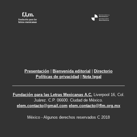
Presentación
|
Bienvenida editorial
|
Directorio
Políticas de privacidad
|
Nota legal
Fundación para las Letras Mexicanas A.C.
Liverpool 16, Col.
Juárez. C.P. 06600. Ciudad de México.
elem.contacto@gmail.com
elem.contacto@flm.org.mx
México - Algunos derechos reservados C 2018