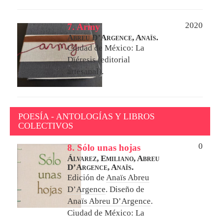
2020
7. Army
Abreu D’Argence, Anaïs.
Ciudad de México: La
Dïéresis (editorial
artesanal).
POESÍA - ANTOLOGÍAS Y LIBROS
COLECTIVOS
0
8. Sólo unas hojas
Álvarez, Emiliano,
Abreu
D’Argence, Anaïs.
Edición de
Anaïs Abreu
D’Argence
. Diseño de
Anaïs Abreu D’Argence
.
Ciudad de México: La