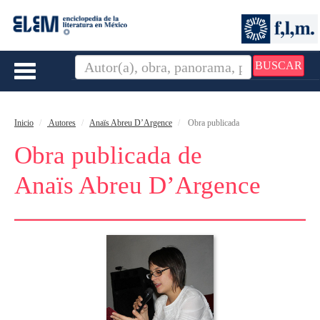
BUSCAR
Toggle
navigation
Inicio
Autores
Anaïs Abreu D’Argence
Obra publicada
Obra publicada de
Anaïs Abreu D’Argence