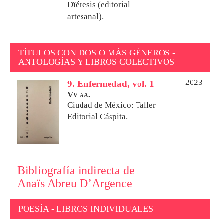
Dïéresis (editorial
artesanal).
TÍTULOS CON DOS O MÁS GÉNEROS -
ANTOLOGÍAS Y LIBROS COLECTIVOS
2023
9. Enfermedad, vol. 1
Vv aa.
Ciudad de México: Taller
Editorial Cáspita.
Bibliografía indirecta de
Anaïs Abreu D’Argence
POESÍA - LIBROS INDIVIDUALES