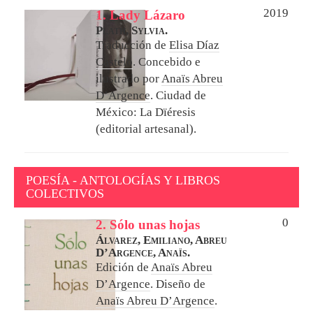
2019
1. Lady Lázaro
Plath, Sylvia.
Traducción de
Elisa Díaz
Castelo
. Concebido e
ilustrado por
Anaïs Abreu
D’Argence
.
Ciudad de
México: La Dïéresis
(editorial artesanal).
POESÍA - ANTOLOGÍAS Y LIBROS
COLECTIVOS
0
2. Sólo unas hojas
Álvarez, Emiliano,
Abreu
D’Argence, Anaïs.
Edición de
Anaïs Abreu
D’Argence
. Diseño de
Anaïs Abreu D’Argence
.