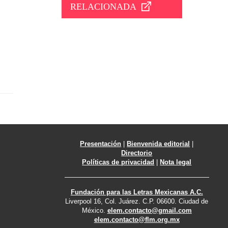
RELACIONADA
Presentación
|
Bienvenida editorial
|
Directorio
Políticas de privacidad
|
Nota legal
Fundación para las Letras Mexicanas A.C.
Liverpool 16, Col. Juárez. C.P. 06600. Ciudad de
México.
elem.contacto@gmail.com
elem.contacto@flm.org.mx