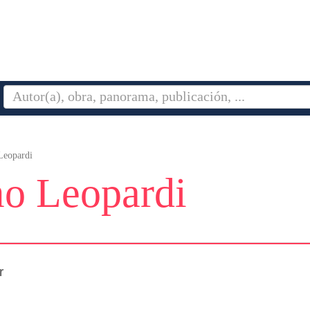
eopardi
o Leopardi
r