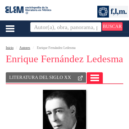
BUSCAR
Toggle
navigation
Inicio
Autores
Enrique Fernández Ledesma
Enrique Fernández Ledesma
LITERATURA DEL SIGLO XX
TOGGLE
NAVIGATION