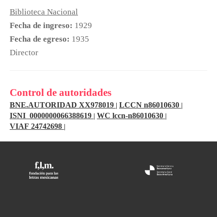
Biblioteca Nacional
Fecha de ingreso:
1929
Fecha de egreso:
1935
Director
Control de autoridades
BNE.AUTORIDAD XX978019
LCCN n86010630
|
|
ISNI 0000000066388619
WC lccn-n86010630
|
|
VIAF 24742698
|