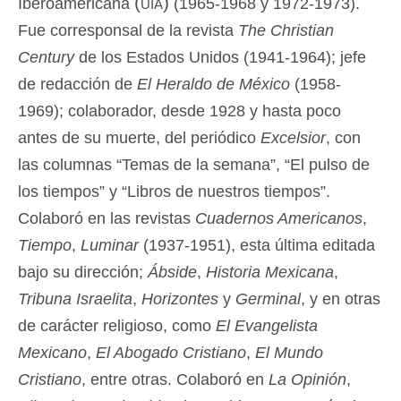
(uia)
Iberoamericana
(1965-1968 y 1972-1973).
Fue corresponsal de la revista
The Christian
Century
de los Estados Unidos (1941-1964); jefe
de redacción de
El Heraldo de México
(1958-
1969); colaborador, desde 1928 y hasta poco
antes de su muerte, del periódico
Excelsior
, con
las columnas “Temas de la semana”, “El pulso de
los tiempos” y “Libros de nuestros tiempos”.
Colaboró en las revistas
Cuadernos Americanos
,
Tiempo
,
Luminar
(1937-1951), esta última editada
bajo su dirección;
Ábside
,
Historia Mexicana
,
Tribuna Israelita
,
Horizontes
y
Germinal
, y en otras
de carácter religioso, como
El Evangelista
Mexicano
,
El Abogado Cristiano
,
El Mundo
Cristiano
, entre otras. Colaboró en
La Opinión
,