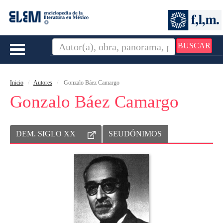
BUSCAR
Toggle
navigation
Inicio
Autores
Gonzalo Báez Camargo
Gonzalo Báez Camargo
DEM. SIGLO XX
SEUDÓNIMOS