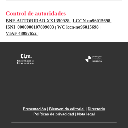
Control de autoridades
BNE.AUTORIDAD XX1350928
LCCN no96015698
|
|
ISNI 0000000107809003
WC lccn-no96015698
|
|
VIAF 48097652
|
Presentación
|
Bienvenida editorial
|
Directorio
Políticas de privacidad
|
Nota legal