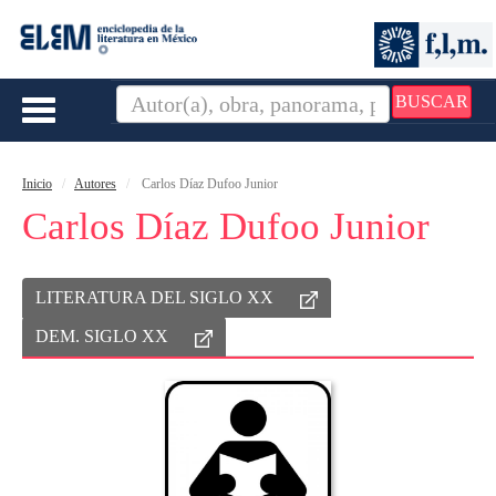
BUSCAR
Toggle
navigation
Inicio
Autores
Carlos Díaz Dufoo Junior
Carlos Díaz Dufoo Junior
LITERATURA DEL SIGLO XX
DEM. SIGLO XX