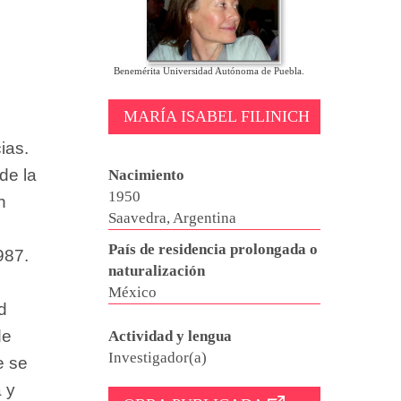
Benemérita Universidad Autónoma de Puebla.
MARÍA ISABEL FILINICH
ias.
de la
Nacimiento
1950
n
Saavedra, Argentina
País de residencia prolongada o
987.
naturalización
México
d
e
Actividad y lengua
Investigador(a)
e se
 y