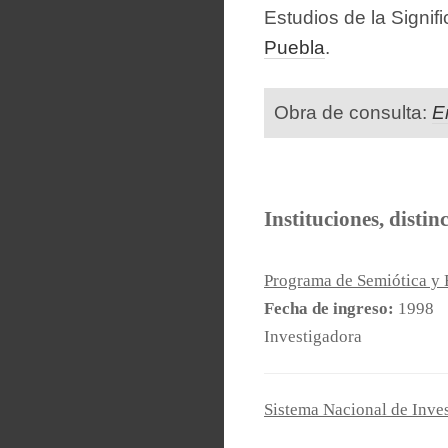
Estudios de la Signif
Puebla
.
Obra de consulta:
E
Instituciones, distin
Programa de Semiótica y 
Fecha de ingreso:
1998
Investigadora
Sistema Nacional de Inves