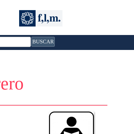
BUSCAR
rero