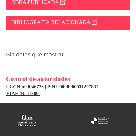
OBRA PUBLICADA
BIBLIOGRAFÍA RELACIONADA
Sin datos que mostrar
Control de autoridades
LCCN n93046776
ISNI 0000000031207881
|
|
VIAF 43511880
|