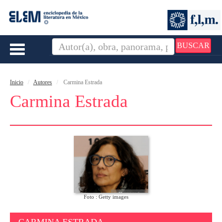
BUSCAR
Toggle
navigation
Inicio
Autores
Carmina Estrada
Carmina Estrada
Foto : Getty images
CARMINA ESTRADA