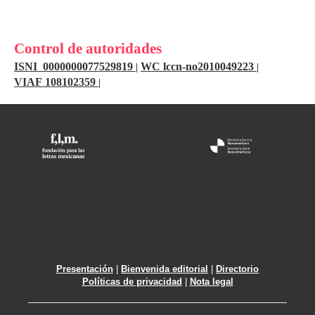
Control de autoridades
ISNI 0000000077529819
WC lccn-no2010049223
|
|
VIAF 108102359
|
Presentación
|
Bienvenida editorial
|
Directorio
Políticas de privacidad
|
Nota legal