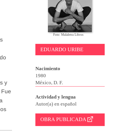
Foto: Malaletra Libros
as
EDUARDO URIBE
ado
Nacimiento
1980
s y
México, D. F.
. Fue
Actividad y lengua
ía
Autor(a) en español
ios
OBRA PUBLICADA