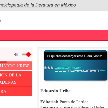
nciclopedia de la literatura en México
r
DUARDO URIBE
IÓN DE LA
CADENAS
Eduardo Uribe
ERA
Editorial:
Punto de Partida
Lectura a cargo de:
Eduardo Uribe