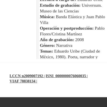
Estudio de grabación:
Universum.
Museo de las Ciencias
Música:
Banda Elástica y Juan Pablo
Villa
Operación y postproducción:
Pablo
Flores/Cristina Martínez
Año de grabación:
2008
Género:
Narrativa
Temas:
Eduardo Uribe (Ciudad de
México, 1980). Poeta, narrador y
traductor. Estudió Lengua y Literatura
Hispánicas en la Facultad de Filosofía
Letras de la UNAM. Ha publicado en
LCCN n2009007192
ISNI 0000000076060035
|
|
las revistas Punto de partida y Periódi
VIAF 78838134
|
de poesía. Una muestra de su trabajo
poético aparece en la antología Un or
más ancho. 40 poetas jóvenes (1971-
1983), publicada por editorial Punto d