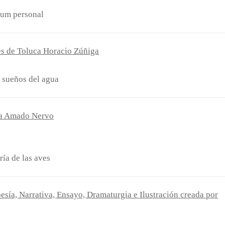
bum personal
es de Toluca Horacio Zúñiga
 sueños del agua
ía Amado Nervo
ría de las aves
esía, Narrativa, Ensayo, Dramaturgia e Ilustración creada por