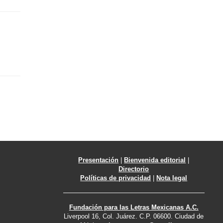
Presentación
|
Bienvenida editorial
|
Directorio
Políticas de privacidad
|
Nota legal
Fundación para las Letras Mexicanas A.C.
Liverpool 16, Col. Juárez. C.P. 06600. Ciudad de