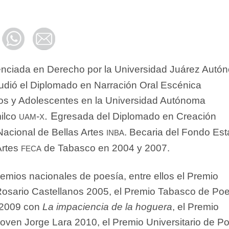
enciada en Derecho por la Universidad Juárez Autó
tudió el Diplomado en Narración Oral Escénica
os y Adolescentes en la Universidad Autónoma
uam
x. E
milco
-
gresada del Diplomado en Creación
inba
o Nacional de Bellas Artes
. Becaria del Fondo Est
feca
Artes
de Tabasco en 2004 y 2007.
emios nacionales de poesía, entre ellos el Premio
osario Castellanos 2005, el Premio Tabasco de Po
 2009 con
La impaciencia de la hoguera
, el Premio
oven Jorge Lara 2010, el Premio Universitario de P