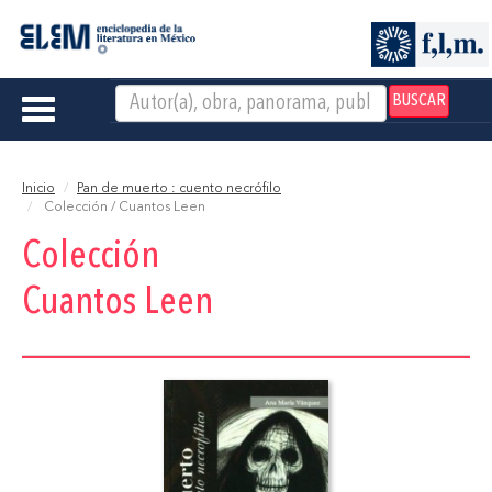
BUSCAR
Toggle
navigation
Inicio
Pan de muerto : cuento necrófilo
Colección / Cuantos Leen
Colección
Cuantos Leen