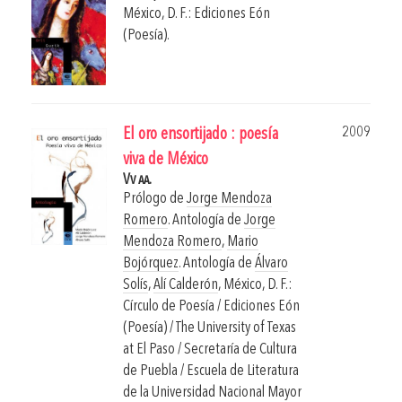
México, D. F.: Ediciones Eón
(Poesía).
2009
El oro ensortijado : poesía
viva de México
Vv aa.
Prólogo de
Jorge Mendoza
Romero
. Antología de
Jorge
Mendoza Romero
,
Mario
Bojórquez
. Antología de
Álvaro
Solís
,
Alí Calderón
,
México, D. F.:
Círculo de Poesía / Ediciones Eón
(Poesía) / The University of Texas
at El Paso / Secretaría de Cultura
de Puebla / Escuela de Literatura
de la Universidad Nacional Mayor