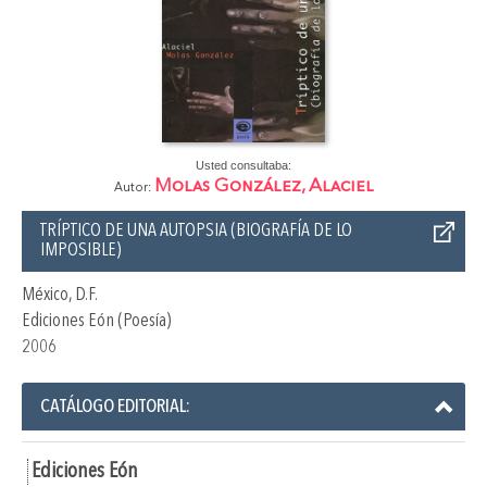
Usted consultaba:
Molas González, Alaciel
Autor:
TRÍPTICO DE UNA AUTOPSIA (BIOGRAFÍA DE LO
IMPOSIBLE)
México, D.F.
Ediciones Eón (Poesía)
2006
CATÁLOGO EDITORIAL:
Ediciones Eón