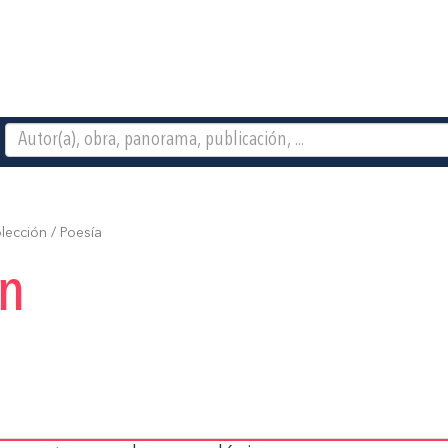
ección / Poesía
ón