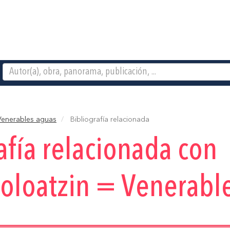
 Venerables aguas
Bibliografía relacionada
afía relacionada con
oloatzin = Venerabl