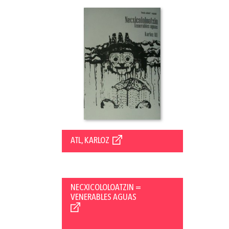
ATL, KARLOZ
NECXICOLOLOATZIN =
VENERABLES AGUAS