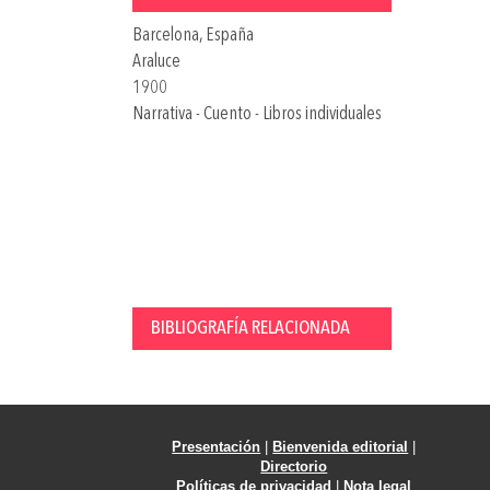
Barcelona, España
Araluce
1900
Narrativa - Cuento - Libros individuales
BIBLIOGRAFÍA RELACIONADA
Presentación
|
Bienvenida editorial
|
Directorio
Políticas de privacidad
|
Nota legal