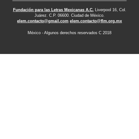
Fundación para las Letras Mexicanas A.C.
Liverpool 16, Col.
Juárez. C.P. 06600. Ciudad de México.
elem.contacto@gmail.com
elem.contacto@flm.org.mx
México - Algunos derechos reservados C 2018