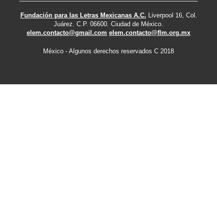
Fundación para las Letras Mexicanas A.C.
Liverpool 16, Col.
Juárez. C.P. 06600. Ciudad de México.
elem.contacto@gmail.com
elem.contacto@flm.org.mx
México - Algunos derechos reservados C 2018