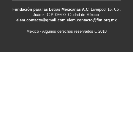
Fundación para las Letras Mexicanas A.C.
Liverpool 16, Col.
Juárez. C.P. 06600. Ciudad de México.
elem.contacto@gmail.com
elem.contacto@flm.org.mx
México - Algunos derechos reservados C 2018