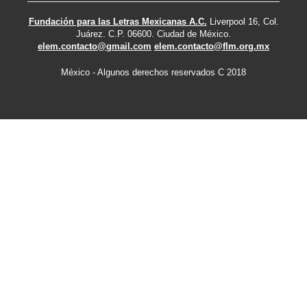
Fundación para las Letras Mexicanas A.C.
Liverpool 16, Col.
Juárez. C.P. 06600. Ciudad de México.
elem.contacto@gmail.com
elem.contacto@flm.org.mx
México - Algunos derechos reservados C 2018