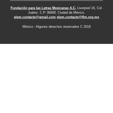
Fundación para las Letras Mexicanas A.C.
Liverpool 16, Col.
Juárez. C.P. 06600. Ciudad de México.
elem.contacto@gmail.com
elem.contacto@flm.org.mx
México - Algunos derechos reservados C 2018