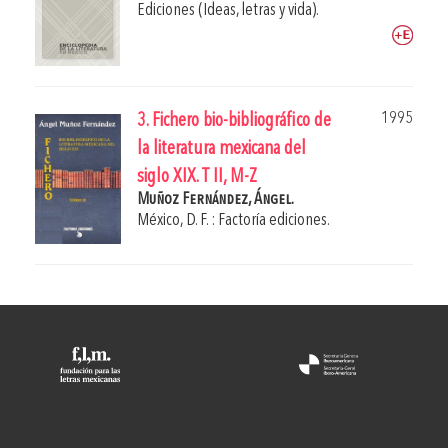
Ediciones (Ideas, letras y vida).
1995
3. Fichero bio-bibliográfico de
la literatura mexicana del
siglo XIX. T II, M-Z
Muñoz Fernández, Ángel.
México, D. F. : Factoría ediciones.