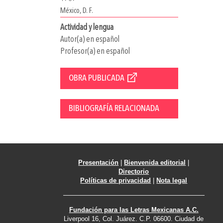
México, D. F.
Actividad y lengua
Autor(a) en español
Profesor(a) en español
OBRA PUBLICADA
BIBLIOGRAFÍA RELACIONADA
Presentación
|
Bienvenida editorial
|
Directorio
Políticas de privacidad
|
Nota legal
Fundación para las Letras Mexicanas A.C.
Liverpool 16, Col. Juárez. C.P. 06600. Ciudad de