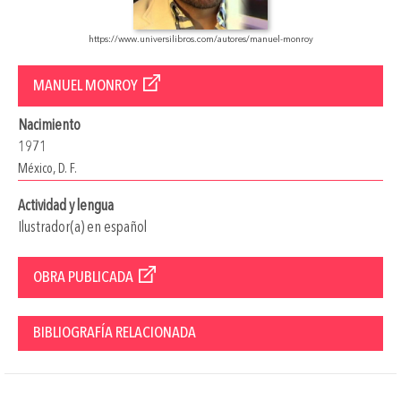
https://www.universilibros.com/autores/manuel-monroy
MANUEL MONROY
Nacimiento
1971
México, D. F.
Actividad y lengua
Ilustrador(a) en español
OBRA PUBLICADA
BIBLIOGRAFÍA RELACIONADA