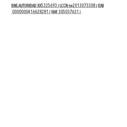
BNE.AUTORIDAD XX5325693
LCCN no2013073308
ISNI
|
|
0000000416628281
VIAF 305037631
|
|