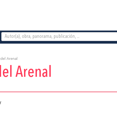
del Arenal
el Arenal
r