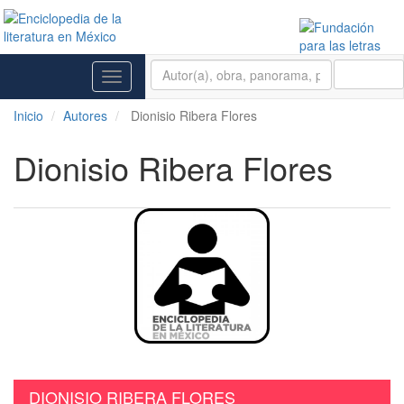
BUSCAR
Toggle
navigation
Inicio
Autores
Dionisio Ribera Flores
Dionisio Ribera Flores
DIONISIO RIBERA FLORES