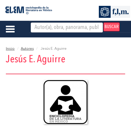
BUSCAR
Toggle
navigation
Inicio
Autores
Jesús E. Aguirre
Jesús E. Aguirre