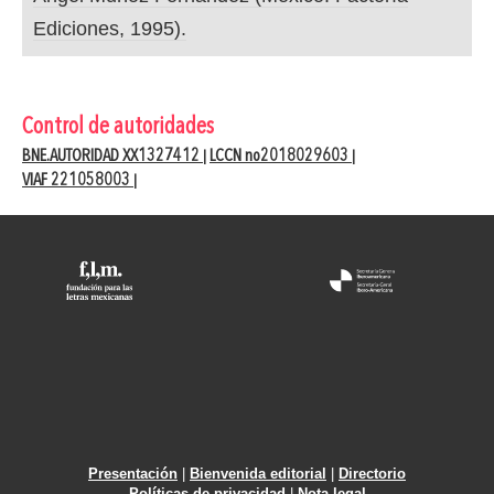
Ediciones, 1995).
Control de autoridades
BNE.AUTORIDAD XX1327412
LCCN no2018029603
|
|
VIAF 221058003
|
Presentación
|
Bienvenida editorial
|
Directorio
Políticas de privacidad
|
Nota legal