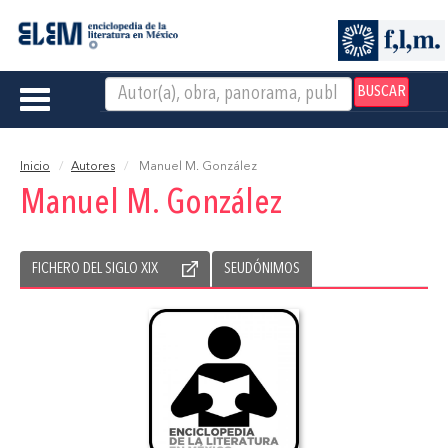
BUSCAR
Toggle
navigation
Inicio
Autores
Manuel M. González
Manuel M. González
FICHERO DEL SIGLO XIX
SEUDÓNIMOS