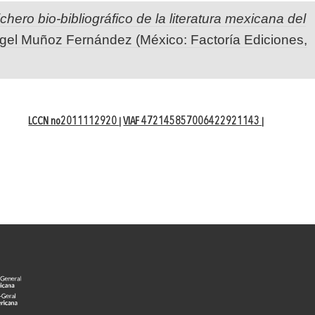
ichero bio-bibliográfico de la literatura mexicana del
ngel Muñoz Fernández (México: Factoría Ediciones,
LCCN no2011112920
VIAF 472145857006422921143
|
|