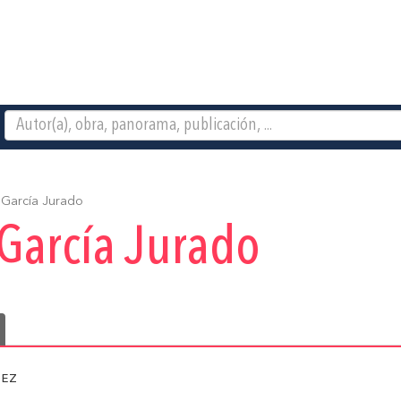
García Jurado
García Jurado
ez