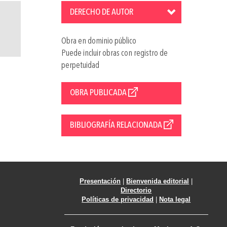
DERECHO DE AUTOR
Obra en dominio público
Puede incluir obras con registro de
perpetuidad
OBRA PUBLICADA
BIBLIOGRAFÍA RELACIONADA
Presentación
|
Bienvenida editorial
|
Directorio
Políticas de privacidad
|
Nota legal