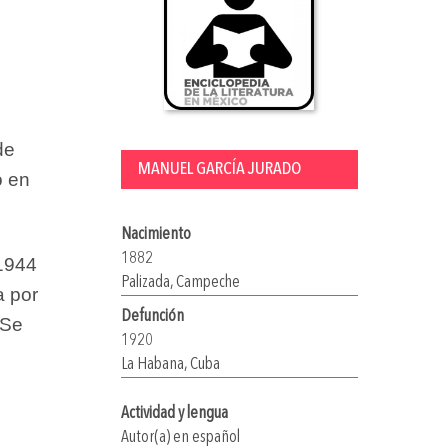
de
MANUEL GARCÍA JURADO
o en
Nacimiento
1882
 1944
Palizada, Campeche
a por
Defunción
 Se
1920
La Habana, Cuba
Actividad y lengua
Autor(a) en español