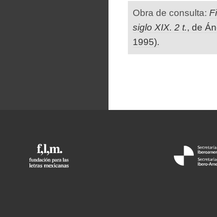
Obra de consulta:
F
siglo XIX. 2 t.
, de Á
1995).