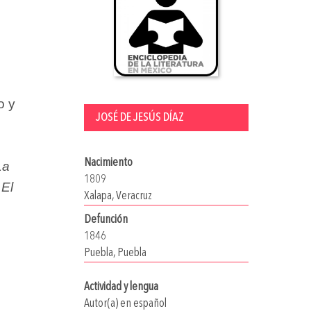
o y
JOSÉ DE JESÚS DÍAZ
Nacimiento
La
1809
ó
El
Xalapa, Veracruz
Defunción
1846
Puebla, Puebla
Actividad y lengua
Autor(a) en español