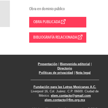
Obra en dominio público
OBRA PUBLICADA
BIBLIOGRAFÍA RELACIONADA
Presentación
|
Bienvenida editorial
|
Directorio
Políticas de privacidad
|
Nota legal
Fundación para las Letras Mexicanas A.C.
Liverpool 16, Col. Juárez. C.P. 06600. Ciudad de
México.
elem.contacto@gmail.com
elem.contacto@flm.org.mx