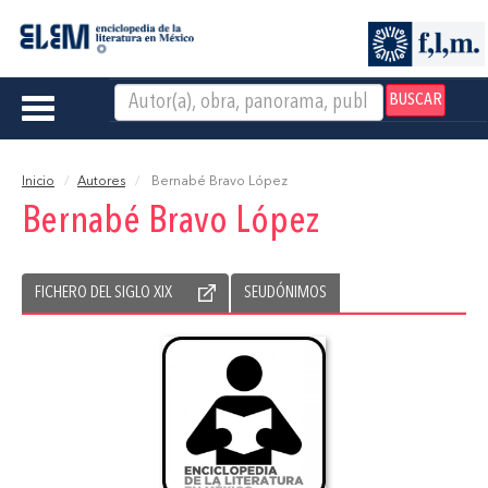
BUSCAR
Toggle
navigation
Inicio
Autores
Bernabé Bravo López
Bernabé Bravo López
FICHERO DEL SIGLO XIX
SEUDÓNIMOS