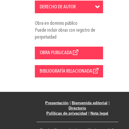
DERECHO DE AUTOR
Obra en dominio público
Puede incluir obras con registro de
perpetuidad
OBRA PUBLICADA
BIBLIOGRAFÍA RELACIONADA
Presentación
|
Bienvenida editorial
|
Directorio
Políticas de privacidad
|
Nota legal