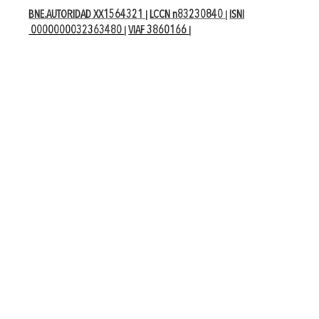
BNE.AUTORIDAD XX1564321
LCCN n83230840
ISNI
|
|
0000000032363480
VIAF 3860166
|
|