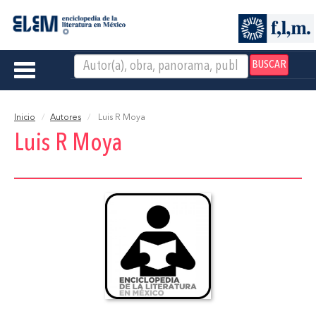
BUSCAR
Toggle
navigation
Inicio
Autores
Luis R Moya
Luis R Moya