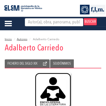
BUSCAR
Toggle
navigation
Inicio
Autores
Adalberto Carriedo
Adalberto Carriedo
FICHERO DEL SIGLO XIX
SEUDÓNIMOS