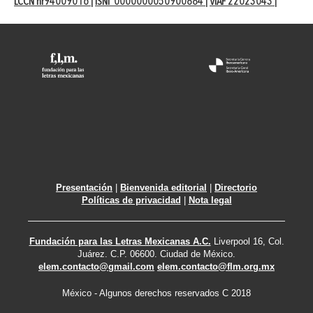
LCCN nr94009016
ISNI 0000000050900884
VIAF 22023043
|
|
|
Presentación
|
Bienvenida editorial
|
Directorio
Políticas de privacidad
|
Nota legal
Fundación para las Letras Mexicanas A.C.
Liverpool 16, Col.
Juárez. C.P. 06600. Ciudad de México.
elem.contacto@gmail.com
elem.contacto@flm.org.mx
México - Algunos derechos reservados C 2018