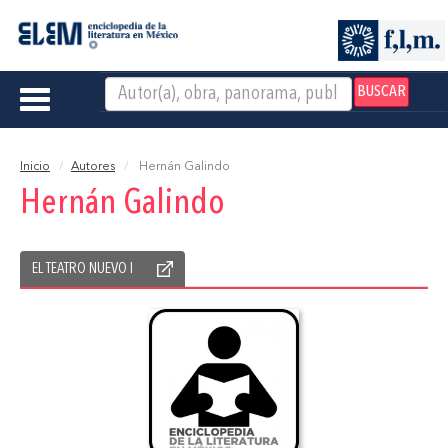
BUSCAR
Toggle
navigation
Inicio
Autores
Hernán Galindo
Hernán Galindo
EL TEATRO NUEVO I