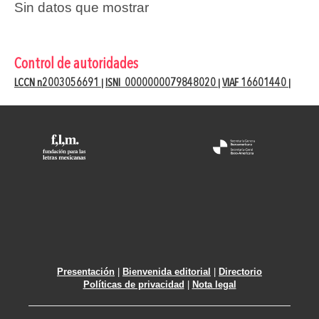
Sin datos que mostrar
Control de autoridades
LCCN n2003056691
ISNI 0000000079848020
VIAF 16601440
|
|
|
Presentación
|
Bienvenida editorial
|
Directorio
Políticas de privacidad
|
Nota legal