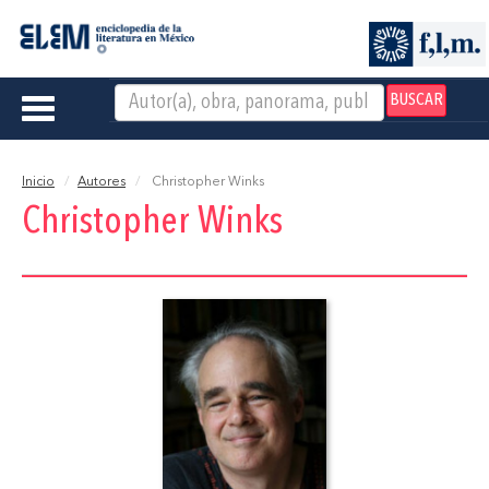
BUSCAR
Toggle
navigation
Inicio
Autores
Christopher Winks
Christopher Winks