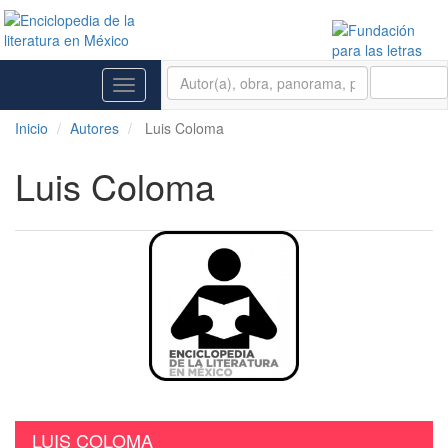
BUSCAR
Toggle
navigation
Inicio
Autores
Luis Coloma
Luis Coloma
LUIS COLOMA