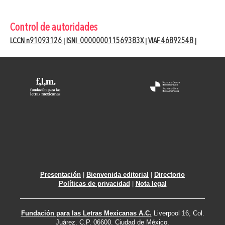
Control de autoridades
LCCN n91093126
ISNI 000000011569383X
VIAF 46892548
|
|
|
Presentación
|
Bienvenida editorial
|
Directorio
Políticas de privacidad
|
Nota legal
Fundación para las Letras Mexicanas A.C.
Liverpool 16, Col.
Juárez. C.P. 06600. Ciudad de México.